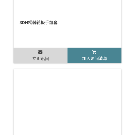
3DH柄棘轮扳手组套
立即讯问
加入询问清单