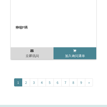
伸缩F柄
立即讯问
加入询问清单
1
2
3
4
5
6
7
8
9
»