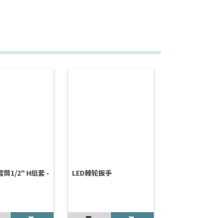
筒1/2" H组套 -
LED棘轮扳手