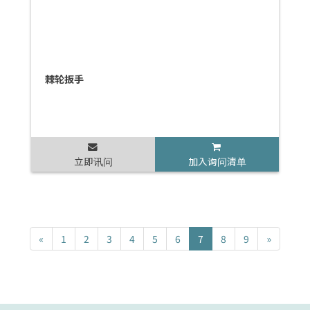
棘轮扳手
立即讯问
加入询问清单
«
1
2
3
4
5
6
7
8
9
»